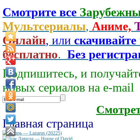
Смотрите все
Зарубежны
Мультсериалы
,
Аниме,
Онлайн
, или
скачивайте
бесплатно
.
Без регистр
Подпишитесь, и получайт
новых сериалов на e-mаil
Смотре
Главная страница