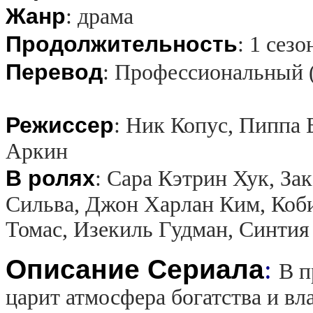
Жанр
:
драма
Продолжительность
:
1 сезо
Перевод
:
Профессиональный 
Режиссер
:
Ник Копус, Пиппа 
Аркин
В ролях
:
Сара Кэтрин Хук, Зак
Сильва, Джон Харлан Ким, Коб
Томас, Изекиль Гудман, Синтия
Описание Сериала
:
В п
царит атмосфера богатства и вла