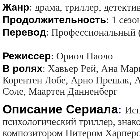
Жанр
:
драма, триллер, детекти
Продолжительность
:
1 сезо
Перевод
:
Профессиональный 
Режиссер
:
Ориол Паоло
В ролях
:
Хавьер Рей, Ана Мар
Корентен Лобе, Арно Прешак, А
Соле, Маартен Данненберг
Описание Сериала
:
Исп
психологический триллер, зна
композитором Питером Харпер