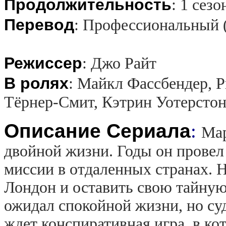
Продолжительность
:
1 сезо
Перевод
:
Профессиональный 
Режиссер
:
Джо Райт
В ролях
:
Майкл Фассбендер, Р
Тёрнер-Смит, Кэтрин Уотерсто
Описание Сериала
:
Мар
двойной жизни. Годы он провел
миссии в отдаленных странах. Н
Лондон и оставить свою тайну
ожидал спокойной жизни, но су
ждет конспиративная игра, в ко