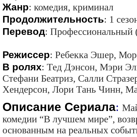
Жанр
:
комедия, криминал
Продолжительность
:
1 сезо
Перевод
:
Профессиональный 
Режиссер
:
Ребекка Эшер, Мор
В ролях
:
Тед Дэнсон, Мэри Эл
Стефани Беатриз, Салли Стразе
Хендерсон, Лори Тань Чинн, Ма
Описание Сериала
:
Май
комедии “В лучшем мире”, возв
основанным на реальных событи