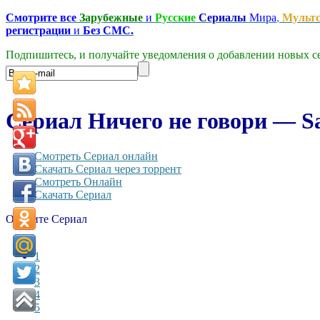
Смотрите все
Зарубежные
и
Русские
Сериалы
Мира
,
Мульт
регистрации
и
Без СМС.
Подпишитесь, и получайте уведомления о добавлении новых се
Сериал Ничего не говори — Sa
Смотреть Сериал онлайн
Скачать Сериал через торрент
Смотреть Онлайн
Скачать Сериал
Оцените Сериал
1
2
3
4
5