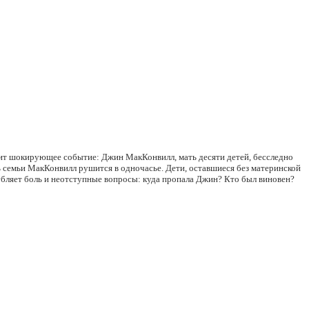
одит шокирующее событие: Джин МакКонвилл, мать десяти детей, бесследно
нь семьи МакКонвилл рушится в одночасье. Дети, оставшиеся без материнской
губляет боль и неотступные вопросы: куда пропала Джин? Кто был виновен?