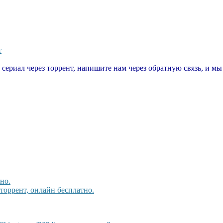
т
т сериал через торрент, напишите нам через обратную связь, и м
но.
торрент, онлайн бесплатно.