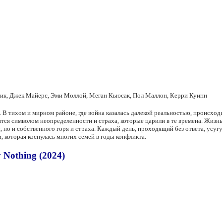
ик, Джек Майерс, Эми Моллой, Меган Кьюсак, Пол Маллон, Керри Куинн
. В тихом и мирном районе, где война казалась далекой реальностью, происх
вится символом неопределенности и страха, которые царили в те времена. Жиз
, но и собственного горя и страха. Каждый день, проходящий без ответа, усу
, которая коснулась многих семей в годы конфликта.
Nothing (2024)