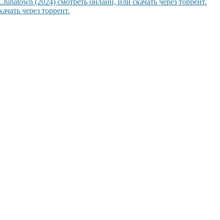
hinatown (2024) смотреть онлайн, или скачать через торрент.
ачать через торрент.