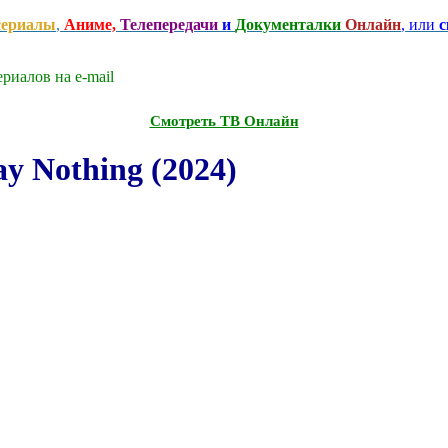
сериалы
,
Аниме,
Телепередачи
и
Документалки
Онлайн
, или
с
риалов на e-mаil
Смотреть ТВ Онлайн
y Nothing (2024)