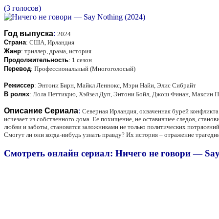
(3 голосов)
Год выпуска
:
2024
Страна
:
США, Ирландия
Жанр
:
триллер, драма, история
Продолжительность
:
1 сезон
Перевод
:
Профессиональный (Многоголосый)
Режиссер
:
Энтони Бирн, Майкл Леннокс, Мэри Найи, Элис Сибрайт
В ролях
:
Лола Петтикрю, Хэйзел Дуп, Энтони Бойл, Джош Финан, Максин П
Описание Сериала
:
Северная Ирландия, охваченная бурей конфликта
исчезает из собственного дома. Ее похищение, не оставившее следов, стано
любви и заботы, становятся заложниками не только политических потрясений
Смогут ли они когда-нибудь узнать правду? Их история – отражение трагедии
Смотреть онлайн сериал: Ничего не говори — Say 