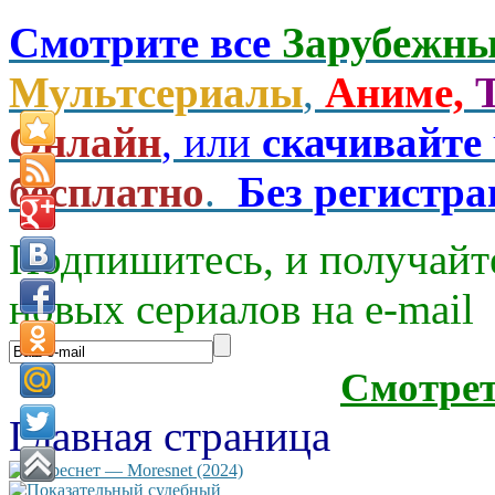
Смотрите все
Зарубежны
Мультсериалы
,
Аниме,
Онлайн
, или
скачивайте
бесплатно
.
Без регистр
Подпишитесь, и получайт
новых сериалов на e-mаil
Смотре
Главная страница