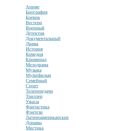
Аниме
Биография
Боевик
Вестерн
Военный
Детектив
Документальный
Драма
История
Комедия
Криминал
Мелодрама
Музыка
Мультфильм
Семейный
Спорт
Телепередачи
Триллер
Ужасы
Фантастика
Фэнтези
Латиноамериканские
Дорамы
Мистика