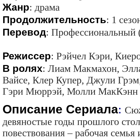
Жанр
:
драма
Продолжительность
:
1 сезо
Перевод
:
Профессиональный 
Режиссер
:
Рэйчел Кэри, Киер
В ролях
:
Лиам Макмахон, Элл
Вайсе, Клер Купер, Джули Грэм
Гэри Мюррэй, Молли МакКэнн
Описание Сериала
:
Сюж
девяностые годы прошлого стол
повествования – рабочая семья