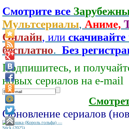
Смотрите все
Зарубежны
Мультсериалы
,
Аниме,
Онлайн
, или
скачивайте
бесплатно
.
Без регистр
Подпишитесь, и получайт
новых сериалов на e-mаil
Смотре
Обновление сериалов (нов