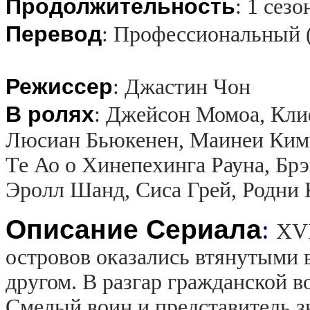
Продолжительность
:
1 сезо
Перевод
:
Профессиональный 
Режиссер
:
Джастин Чон
В ролях
:
Джейсон Момоа, Кли
Люсиан Бьюкенен, Маинеи Кими
Те Ао о Хинепехинга Рауна, Бр
Эролл Шанд, Сиса Грей, Родни 
Описание Сериала
:
XVI
островов оказались втянутыми 
другом. В разгар гражданской 
Смелый воин и представитель з