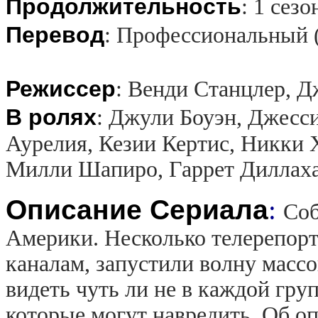
Продолжительность
:
1 сезо
Перевод
:
Профессиональный 
Режиссер
:
Венди Станцлер, Д
В ролях
:
Джули Боуэн, Джесси
Аурелия, Кезии Кертис, Никки 
Милли Шапиро, Гаррет Диллах
Описание Сериала
:
Соб
Америки. Несколько телерепор
каналам, запустили волну масс
видеть чуть ли не в каждой гру
которые могут навредить. Об оп