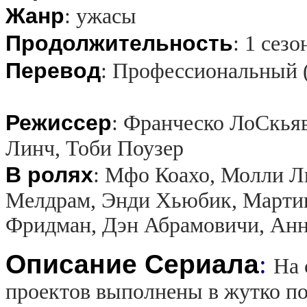
Жанр
:
ужасы
Продолжительность
:
1 сезо
Перевод
:
Профессиональный 
Режиссер
:
Франческо ЛоСкьяв
Линч, Тоби Поузер
В ролях
:
Мфо Коахо, Молли Л
Мелдрам, Энди Хьюбик, Мартин
Фридман, Дэн Абрамовичи, Ан
Описание Сериала
:
На 
проектов выполнены в жутко по