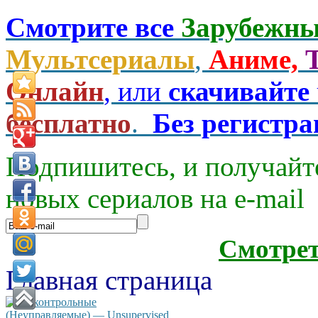
Смотрите все
Зарубежны
Мультсериалы
,
Аниме,
Онлайн
, или
скачивайте
бесплатно
.
Без регистр
Подпишитесь, и получайт
новых сериалов на e-mаil
Смотре
Главная страница