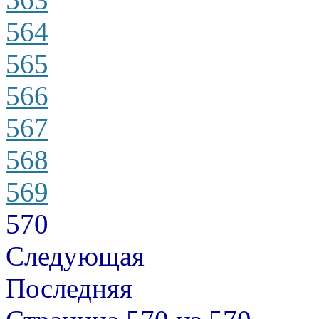
564
565
566
567
568
569
570
Следующая
Последняя