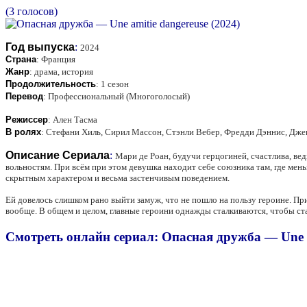
(3 голосов)
Год выпуска
:
2024
Страна
:
Франция
Жанр
:
драма, история
Продолжительность
:
1 сезон
Перевод
:
Профессиональный (Многоголосый)
Режиссер
:
Ален Тасма
В ролях
:
Стефани Хиль, Сирил Массон, Стэнли Вебер, Фредди Дэннис, Дже
Описание Сериала
:
Мари де Роан, будучи герцогиней, счастлива, вед
вольностям. При всём при этом девушка находит себе союзника там, где ме
скрытным характером и весьма застенчивым поведением.
Ей довелось слишком рано выйти замуж, что не пошло на пользу героине. Пр
вообще. В общем и целом, главные героини однажды сталкиваются, чтобы с
Смотреть онлайн сериал: Опасная дружба — Une am