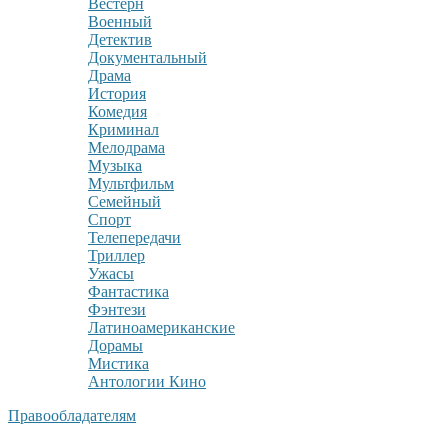
Вестерн
Военный
Детектив
Документальный
Драма
История
Комедия
Криминал
Мелодрама
Музыка
Мультфильм
Семейный
Спорт
Телепередачи
Триллер
Ужасы
Фантастика
Фэнтези
Латиноамериканские
Дорамы
Мистика
Антологии Кино
Правообладателям