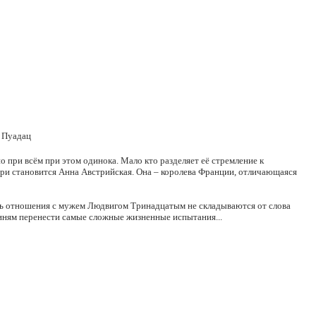
н Пуадац
но при всём при этом одинока. Мало кто разделяет её стремление к
ари становится Анна Австрийская. Она – королева Франции, отличающаяся
 ведь отношения с мужем Людвигом Тринадцатым не складываются от слова
иням перенести самые сложные жизненные испытания...