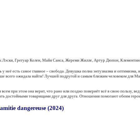
к Лэски, Грегуар Колен, Майя Санса, Жереми Жилле, Артур Дюпон, Клементи
ь у неё есть самое главное – свобода. Девушка полна энтузиазма и оптимизма, 
ньше всего ожидала найти! Лучшей подругой и самым близким человеком для М
и всем при этом она верит, что рано или поздно повернёт всё в свою пользу,
тать достойными товарищами друг для друга. Отношения помогают обеим геро
itie dangereuse (2024)