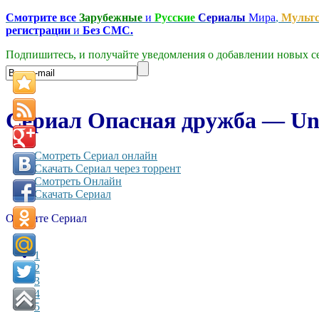
Смотрите все
Зарубежные
и
Русские
Сериалы
Мира
,
Мульт
регистрации
и
Без СМС.
Подпишитесь, и получайте уведомления о добавлении новых се
Сериал Опасная дружба — Une 
Смотреть Сериал онлайн
Скачать Сериал через торрент
Смотреть Онлайн
Скачать Сериал
Оцените Сериал
1
2
3
4
5