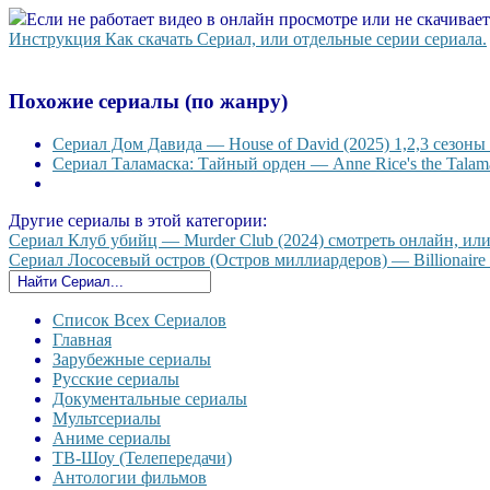
Если не работает видео в онлайн просмотре или не скачивае
Инструкция Как скачать Сериал, или отдельные серии сериала.
Похожие сериалы (по жанру)
Сериал Дом Давида — House of David (2025) 1,2,3 сезоны 
Сериал Таламаска: Тайный орден — Anne Rice's the Talama
Другие сериалы в этой категории:
Сериал Клуб убийц — Murder Club (2024) смотреть онлайн, или 
Сериал Лососевый остров (Остров миллиардеров) — Billionaire I
Список Всех Сериалов
Главная
Зарубежные сериалы
Русские сериалы
Документальные сериалы
Мультсериалы
Аниме сериалы
ТВ-Шоу (Телепередачи)
Антологии фильмов