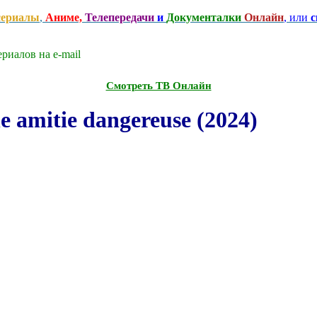
сериалы
,
Аниме,
Телепередачи
и
Документалки
Онлайн
, или
с
риалов на e-mаil
Смотреть ТВ Онлайн
amitie dangereuse (2024)