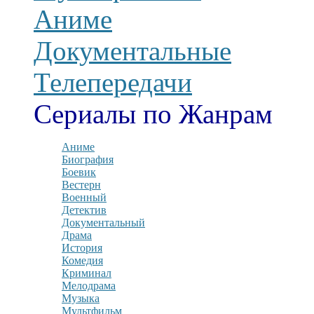
Аниме
Документальные
Телепередачи
Сериалы по Жанрам
Аниме
Биография
Боевик
Вестерн
Военный
Детектив
Документальный
Драма
История
Комедия
Криминал
Мелодрама
Музыка
Мультфильм