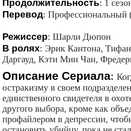
Продолжительность
:
1 сезо
Перевод
:
Профессиональный 
Режиссер
:
Шарли Дюпон
В ролях
:
Эрик Кантона, Тифан
Даргауд, Кэти Мин Чан, Фредер
Описание Сериала
:
Ког
остракизму в своем подразделен
единственного свидетеля в охоте
другого выбора, кроме как объ
профайлером в депрессии, чтоб
остановить убийцу, пока не ста