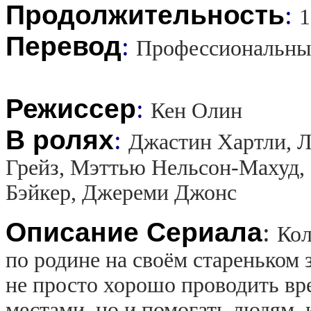
Продолжительность
:
1
Перевод
:
Профессиональны
Режиссер
:
Кен Олин
В ролях
:
Джастин Хартли, Л
Грейз, Мэттью Нельсон-Махуд,
Бэйкер, Джереми Джонс
Описание Сериала
:
Кол
по родине на своём стареньком
не просто хорошо проводить вр
местами, но и помогать людям, 