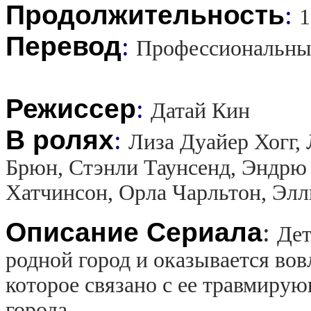
Продолжительность
:
1
Перевод
:
Профессиональны
Режиссер
:
Датай Кин
В ролях
:
Лиза Дуайер Хогг,
Брюн, Стэнли Таунсенд, Эндрю
Хатчинсон, Орла Чарльтон, Эл
Описание Сериала
:
Дет
родной город и оказывается вов
которое связано с ее травмир
города.