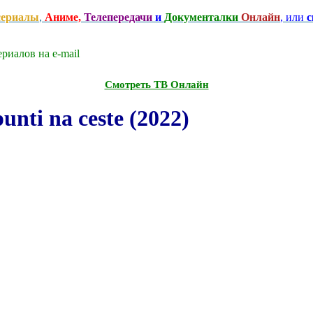
сериалы
,
Аниме,
Телепередачи
и
Документалки
Онлайн
, или
с
риалов на e-mаil
Смотреть ТВ Онлайн
nti na ceste (2022)