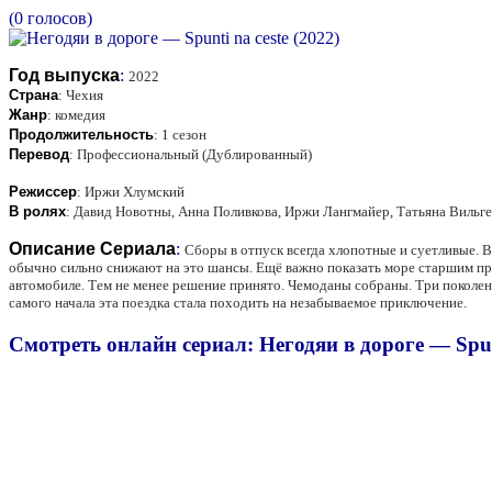
(0 голосов)
Год выпуска
:
2022
Страна
:
Чехия
Жанр
:
комедия
Продолжительность
:
1 сезон
Перевод
:
Профессиональный (Дублированный)
Режиссер
:
Иржи Хлумский
В ролях
:
Давид Новотны, Анна Поливкова, Иржи Лангмайер, Татьяна Вильг
Описание Сериала
:
Сборы в отпуск всегда хлопотные и суетливые. В
обычно сильно снижают на это шансы. Ещё важно показать море старшим пре
автомобиле. Тем не менее решение принято. Чемоданы собраны. Три поколен
самого начала эта поездка стала походить на незабываемое приключение.
Смотреть онлайн сериал: Негодяи в дороге — Spunt