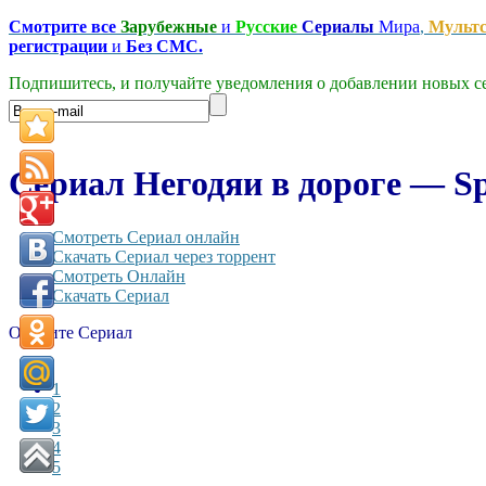
Смотрите все
Зарубежные
и
Русские
Сериалы
Мира
,
Мульт
регистрации
и
Без СМС.
Подпишитесь, и получайте уведомления о добавлении новых се
Сериал Негодяи в дороге — Spu
Смотреть Сериал онлайн
Скачать Сериал через торрент
Смотреть Онлайн
Скачать Сериал
Оцените Сериал
1
2
3
4
5