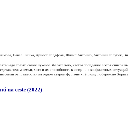
ельмова, Павел Лишка, Арност Голдфлам, Филип Антонио, Антонин Голубек, В
зять надо только самое нужное. Желательно, чтобы попадание в этот список вы
дставителям семьи, хотя и их способность к созданию конфликтных ситуаций 
ия семьи отправляются на одном старом фургоне к тёплому побережью Хорват
i na ceste (2022)