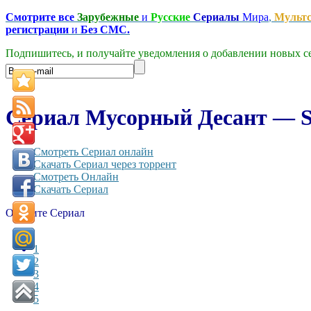
Смотрите все
Зарубежные
и
Русские
Сериалы
Мира
,
Мульт
регистрации
и
Без СМС.
Подпишитесь, и получайте уведомления о добавлении новых се
Сериал Мусорный Десант — Sa
Смотреть Сериал онлайн
Скачать Сериал через торрент
Смотреть Онлайн
Скачать Сериал
Оцените Сериал
1
2
3
4
5