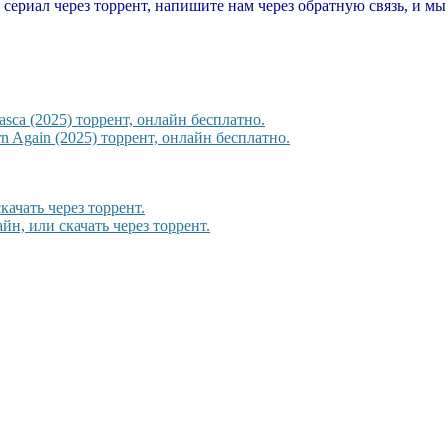
т сериал через торрент, напишите нам через обратную связь, и м
sca (2025) торрент, онлайн бесплатно.
 Again (2025) торрент, онлайн бесплатно.
ачать через торрент.
йн, или скачать через торрент.