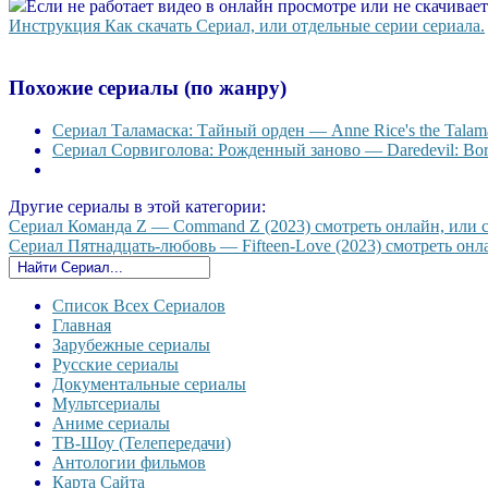
Если не работает видео в онлайн просмотре или не скачивае
Инструкция Как скачать Сериал, или отдельные серии сериала.
Похожие сериалы (по жанру)
Сериал Таламаска: Тайный орден — Anne Rice's the Talama
Сериал Сорвиголова: Рожденный заново — Daredevil: Born
Другие сериалы в этой категории:
Сериал Команда Z — Command Z (2023) смотреть онлайн, или ск
Сериал Пятнадцать-любовь — Fifteen-Love (2023) смотреть онла
Список Всех Сериалов
Главная
Зарубежные сериалы
Русские сериалы
Документальные сериалы
Мультсериалы
Аниме сериалы
ТВ-Шоу (Телепередачи)
Антологии фильмов
Карта Сайта