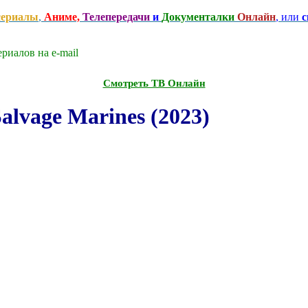
сериалы
,
Аниме,
Телепередачи
и
Документалки
Онлайн
, или
с
риалов на e-mаil
Смотреть ТВ Онлайн
lvage Marines (2023)