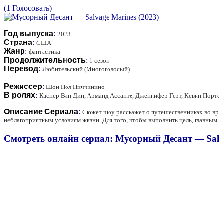
(1 Голосовать)
Год выпуска
:
2023
Страна
:
США
Жанр
:
фантастика
Продолжительность
:
1 сезон
Перевод
:
Любительский (Многоголосый)
Режиссер
:
Шон Пол Пиччинино
В ролях
:
Каспер Ван Дин, Арманд Ассанте, Дженнифер Герт, Кевин Порте
Описание Сериала
:
Сюжет шоу расскажет о путешественниках во вр
неблагоприятным условиям жизни. Для того, чтобы выполнить цель, главным 
Смотреть онлайн сериал: Мусорный Десант — Salv