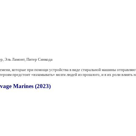
р, Эль Ламонт, Питер Синкода
емени, которые при помощи устройства в виде стиральной машины отправляют
героям предстоит «взламывать» мозги людей из прошлого, и в их роли влиять 
age Marines (2023)