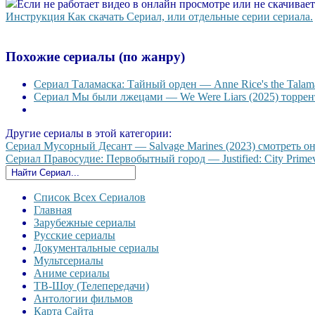
Если не работает видео в онлайн просмотре или не скачивае
Инструкция Как скачать Сериал, или отдельные серии сериала.
Похожие сериалы (по жанру)
Сериал Таламаска: Тайный орден — Anne Rice's the Talama
Сериал Мы были лжецами — We Were Liars (2025) торрент
Другие сериалы в этой категории:
Сериал Мусорный Десант — Salvage Marines (2023) смотреть онл
Сериал Правосудие: Первобытный город — Justified: City Primeva
Список Всех Сериалов
Главная
Зарубежные сериалы
Русские сериалы
Документальные сериалы
Мультсериалы
Аниме сериалы
ТВ-Шоу (Телепередачи)
Антологии фильмов
Карта Сайта