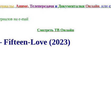
сериалы
,
Аниме,
Телепередачи
и
Документалки
Онлайн
, или
с
риалов на e-mаil
Смотреть ТВ Онлайн
Fifteen-Love (2023)