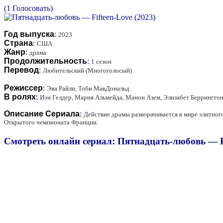
(1 Голосовать)
Год выпуска
:
2023
Страна
:
США
Жанр
:
драма
Продолжительность
:
1 сезон
Перевод
:
Любительский (Многоголосый)
Режиссер
:
Эва Райли, Тоби МакДональд
В ролях
:
Иэн Гелдер, Мария Альмейда, Манон Азем, Элизабет Беррингтон
Описание Сериала
:
Действие драмы разворачивается в мире элитного
Открытого чемпионата Франции.
Смотреть онлайн сериал: Пятнадцать-любовь — Fi