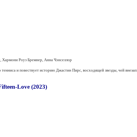
, Хармони Роуз Бремнер, Анна Чэнселлор
 тенниса и повествует историю Джастин Пирс, восходящей звезды, чей внезапн
fteen-Love (2023)