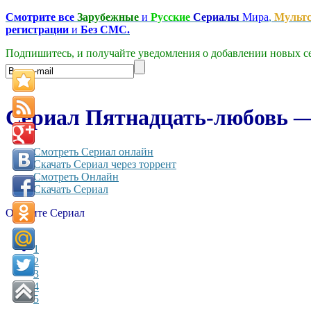
Смотрите все
Зарубежные
и
Русские
Сериалы
Мира
,
Мульт
регистрации
и
Без СМС.
Подпишитесь, и получайте уведомления о добавлении новых се
Сериал Пятнадцать-любовь — 
Смотреть Сериал онлайн
Скачать Сериал через торрент
Смотреть Онлайн
Скачать Сериал
Оцените Сериал
1
2
3
4
5