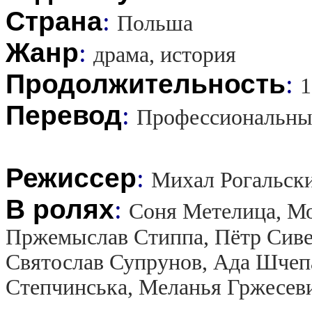
Страна
:
Польша
Жанр
:
драма, история
Продолжительность
:
1
Перевод
:
Профессиональны
Режиссер
:
Михал Рогальск
В ролях
:
Соня Метелица, Мо
Пржемыслав Стиппа, Пётр Сиве
Святослав Супрунов, Ада Шчепа
Степчинська, Меланья Гржесев