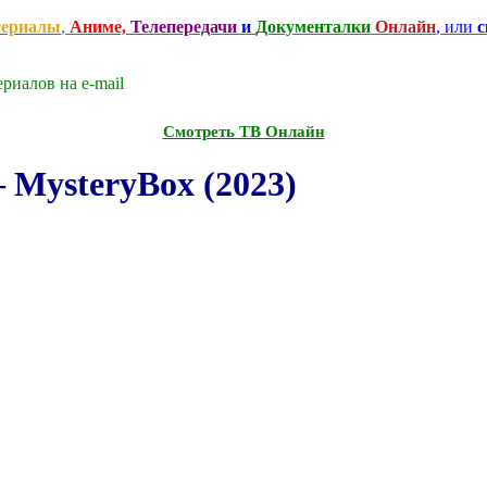
сериалы
,
Аниме,
Телепередачи
и
Документалки
Онлайн
, или
с
риалов на e-mаil
Смотреть ТВ Онлайн
 MysteryBox (2023)