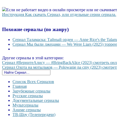
Если не работает видео в онлайн просмотре или не скачивае
Инструкция Как скачать Сериал, или отдельные серии сериала.
Похожие сериалы (по жанру)
Сериал Таламаска: Тайный орден — Anne Rice's the Talama
Сериал Мы были лжецами — We Were Liars (2025) торрент
Другие сериалы в этой категории:
Сериал #ВернитеАлису — #BringBackAlice (2023) смотреть онла
Сериал Охота на мотыльков — Polowanie na cmy (2023) смотреть
Список Всех Сериалов
Главная
Зарубежные сериалы
Русские сериалы
Документальные сериалы
Мультсериалы
Аниме сериалы
ТВ-Шоу (Телепередачи)