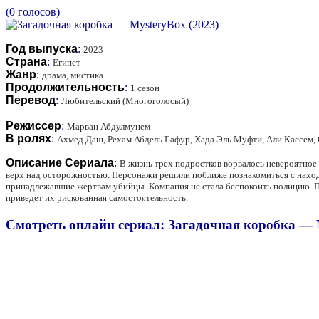
(0 голосов)
Год выпуска
:
2023
Страна
:
Египет
Жанр
:
драма, мистика
Продолжительность
:
1 сезон
Перевод
:
Любительский (Многоголосый)
Режиссер
:
Марван Абдулмунем
В ролях
:
Ахмед Даш, Рехам Абдель Гафур, Xада Эль Муфти, Али Кассем, 
Описание Сериала
:
В жизнь трех подростков ворвалось невероятное
верх над осторожностью. Персонажи решили поближе познакомиться с наход
принадлежавшие жертвам убийцы. Компания не стала беспокоить полицию. По
приведет их рискованная самостоятельность.
Смотреть онлайн сериал: Загадочная коробка — M