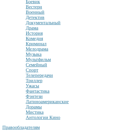
Боевик
Вестерн
Военный
Детектив
Документальный
Драма
История
Комедия
Криминал
Мелодрама
Музыка
Мультфильм
Семейный
Спорт
Телепередачи
Триллер
Ужасы
Фантастика
Фэнтези
Латиноамериканские
Дорамы
Мистика
Антологии Кино
Правообладателям