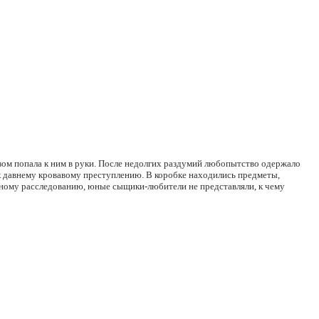
зом попала к ним в руки. После недолгих раздумий любопытство одержало
к давнему кровавому преступлению. В коробке находились предметы,
нному расследованию, юные сыщики-любители не представляли, к чему