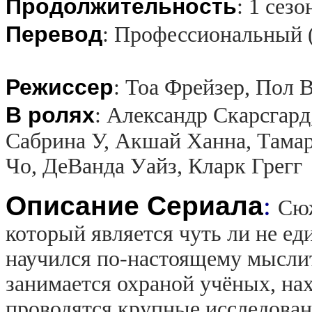
Продолжительность
:
1 сезо
Перевод
:
Профессиональный 
Режиссер
:
Тоа Фрейзер, Пол 
В ролях
:
Александр Скарсгард
Сабрина У, Акшай Ханна, Тама
Чо, ДеВанда Уайз, Кларк Грегг
Описание Сериала
:
Сюж
который является чуть ли не ед
научился по-настоящему мыслит
занимается охраной учёных, нах
проводятся крупные исследовани