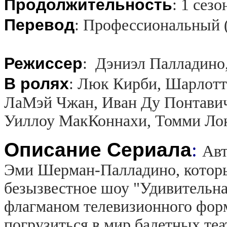
Продолжительность
:
1 сезо
Перевод
:
Профессиональный 
Режиссер
:
Дэниэл Палладино
В ролях
:
Люк Кирби, Шарлотта
ЛаМэй Чжан, Иван Ду Понтавич
Уиллоу МакКоннахи, Томми Ло
Описание Сериала
:
Авт
Эми Шерман-Палладино, которые
безызвестное шоу "Удивительна
флагманом телевизионного форм
погрузиться в мир балетных теа