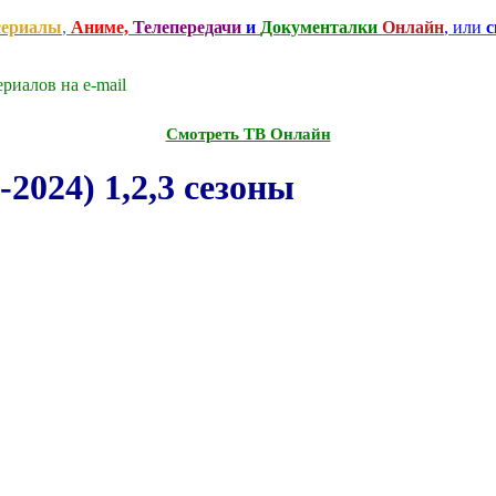
сериалы
,
Аниме,
Телепередачи
и
Документалки
Онлайн
, или
с
риалов на e-mаil
Смотреть ТВ Онлайн
024) 1,2,3 сезоны