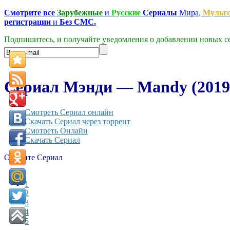
Смотрите все
Зарубежные
и
Русские
Сериалы
Мира
,
Мульт
регистрации
и
Без СМС.
Подпишитесь, и получайте уведомления о добавлении новых се
Сериал Мэнди — Mandy (2019-2
Смотреть Сериал онлайн
Скачать Сериал через торрент
Смотреть Онлайн
Скачать Сериал
Оцените Сериал
1
2
3
4
5