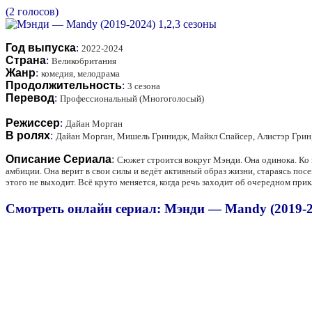
(2 голосов)
Год выпуска
:
2022-2024
Страна
:
Великобритания
Жанр
:
комедия, мелодрама
Продолжительность
:
3 сезона
Перевод
:
Профессиональный (Многоголосый)
Режиссер
:
Дайан Морган
В ролях
:
Дайан Морган, Мишель Гринидж, Майкл Спайсер, Алистэр Грин,
Описание Сериала
:
Сюжет строится вокруг Мэнди. Она одинока. Ко в
амбиции. Она верит в свои силы и ведёт активный образ жизни, стараясь по
этого не выходит. Всё круто меняется, когда речь заходит об очередном пр
Смотреть онлайн сериал: Мэнди — Mandy (2019-20