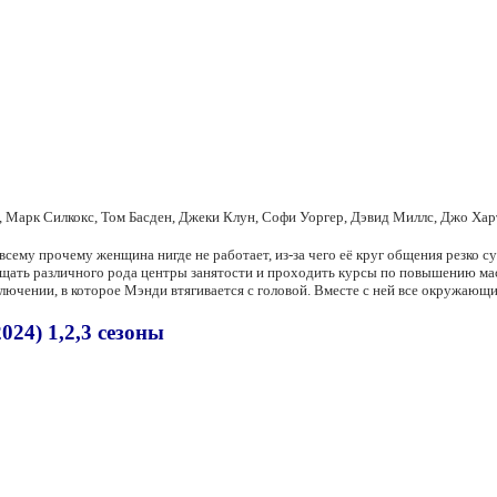
 Марк Силкокс, Том Басден, Джеки Клун, Софи Уоргер, Дэвид Миллс, Джо Хар
сему прочему женщина нигде не работает, из-за чего её круг общения резко с
сещать различного рода центры занятости и проходить курсы по повышению мас
иключении, в которое Мэнди втягивается с головой. Вместе с ней все окружаю
24) 1,2,3 сезоны