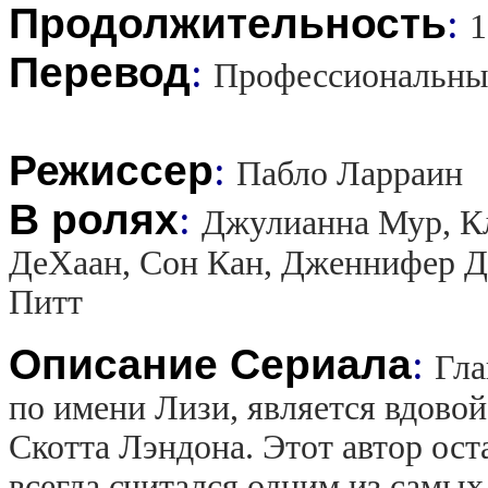
Продолжительность
:
1
Перевод
:
Профессиональны
Режиссер
:
Пабло Ларраин
В ролях
:
Джулианна Мур, К
ДеХаан, Сон Кан, Дженнифер Д
Питт
Описание Сериала
:
Гла
по имени Лизи, является вдовой
Скотта Лэндона. Этот автор ост
всегда считался одним из самы