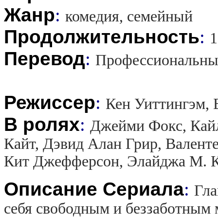
Жанр
:
комедия, семейный
Продолжительность
:
1
Перевод
:
Профессиональны
Режиссер
:
Кен Уиттингэм, 
В ролях
:
Джейми Фокс, Кай
Кайт, Дэвид Алан Грир, Валент
Кит Джефферсон, Элайджа М. 
Описание Сериала
:
Гла
себя свободным и беззаботным 