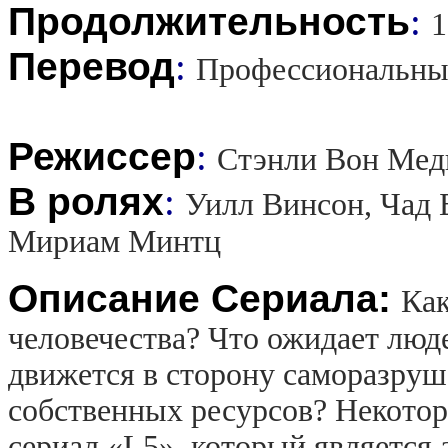
Продолжительность
:
1
Перевод
:
Профессиональны
Режиссер
:
Стэнли Вон Мед
В ролях
:
Уилл Винсон, Чад 
Мириам Минтц
Описание Сериала:
Как
человечества? Что ожидает люде
движется в сторону саморазруш
собственных ресурсов? Некотор
сериал «L5», который является 