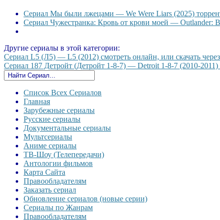
Сериал Мы были лжецами — We Were Liars (2025) торрент
Сериал Чужестранка: Кровь от крови моей — Outlander: Bl
Другие сериалы в этой категории:
Сериал L5 (Л5) — L5 (2012) смотреть онлайн, или скачать через
Сериал 187 Детройт (Детройт 1-8-7) — Detroit 1-8-7 (2010-2011)
Список Всех Сериалов
Главная
Зарубежные сериалы
Русские сериалы
Документальные сериалы
Мультсериалы
Аниме сериалы
ТВ-Шоу (Телепередачи)
Антологии фильмов
Карта Сайта
Правообладателям
Заказать сериал
Обновление сериалов (новые серии)
Сериалы по Жанрам
Правообладателям