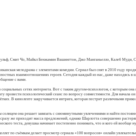
ульф, Смит Чо, Майкл Бенжамин Вашингтон, Джо Манганьелло, Калеб Муди, Ce
мериканская мелодрама с элементами комедии. Сериал был снят в 2010 году п
остных взаимоотношениях героев. Сегодня каждый из нас, даже находясь в ш
общение с вами.
 социальных сетях интернета. Вот с таким другом-психологом, с которым она 
ту провести психологический сеанс по вопросу совместимости. Для начала он з
из лёгких. В киноленте закручивается интрига, которая пестрит различными при
 солнцем она решает завязать с сиюминутными увлечениями и найти постоянно
сразу же приходит масса предложений, однако Шарлотта совершенно растеряна.
еского теста, девушка начинает постепенно понимать, что и кого ей вообще н
коллег по съёмкам делает просмотр сериала «100 вопросов» онлайн увлекате