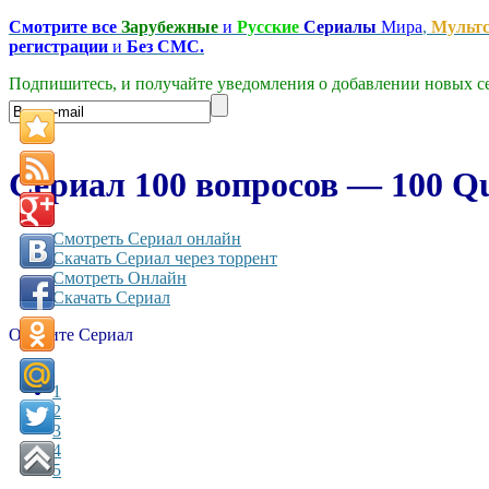
Смотрите все
Зарубежные
и
Русские
Сериалы
Мира
,
Мульт
регистрации
и
Без СМС.
Подпишитесь, и получайте уведомления о добавлении новых се
Сериал 100 вопросов — 100 Que
Смотреть Сериал онлайн
Скачать Сериал через торрент
Смотреть Онлайн
Скачать Сериал
Оцените Сериал
1
2
3
4
5