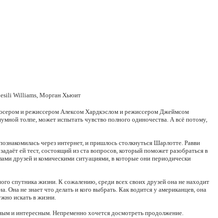
sili Williams, Морган Хьюит
родюсером и режиссером Алексом Хардкэслом и режиссером Джеймсом
умной толпе, может испытать чувство полного одиночества. А всё потому,
познакомилась через интернет, и пришлось столкнуться Шарлотте. Равви
адаёт ей тест, состоящий из ста вопросов, который поможет разобраться в
колами друзей и комическими ситуациями, в которые они периодически
го спутника жизни. К сожалению, среди всех своих друзей она не находит
 Она не знает что делать и кого выбрать. Как водится у американцев, она
ужно искать в жизни.
льным и интересным. Непременно хочется досмотреть продолжение.