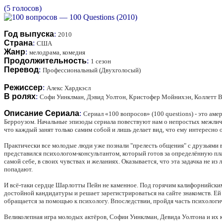
(5 голосов)
Год выпуска
:
2010
Страна
:
США
Жанр
:
мелодрама, комедия
Продолжительность
:
1 сезон
Перевод
:
Профессиональный (Двухголосый)
Режиссер
:
Алекс Хардкэсл
В ролях
:
Софи Уинклман, Дэвид Уолтон, Кристофер Мойнихэн, Коллетт В
Описание Сериала
:
Сериал «100 вопросов» (100 questions) - это а
Берроузом. Начальные эпизоды сериала повествуют нам о непростых межличн
что каждый занят только самим собой и лишь делает вид, что ему интересно 
Практически все молодые люди уже познали "прелесть общения" с друзьями в
представился психологом-консультантом, который готов за определённую пла
самой себе, в своих чувствах и желаниях. Оказывается, что эта задачка не 
попадают.
И всё-таки сердце Шарлотты Пейн не каменное. Под горячим калифорнийским
достойной кандидатуры и решает зарегистрироваться на сайте знакомств. Ей 
обращается за помощью к психологу. Впоследствии, пройдя часть психологич
Великолепная игра молодых актёров, Софии Уинклман, Девида Уолтона и их 