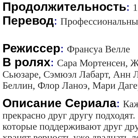
Продолжительность
:
1
Перевод
:
Профессиональны
Режиссер
:
Франсуа Велле
В ролях
:
Сара Мортенсен, 
Сьюзаре, Сэмюэл Лабарт, Анн Л
Беллин, Флор Ланоэ, Мари Даге
Описание Сериала
:
Каж
прекрасно друг другу подходят.
которые поддерживают друг друг
хранят верность уже двадцать л