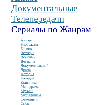
Документальные
Телепередачи
Сериалы по Жанрам
Аниме
Биография
Боевик
Вестерн
Военный
Детектив
Документальный
Драма
История
Комедия
Криминал
Мелодрама
Музыка
Мультфильм
Семейный
Спорт