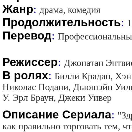
Жанр
:
драма, комедия
Продолжительность
:
1
Перевод
:
Профессиональны
Режиссер
:
Джонатан Энтви
В ролях
:
Билли Крадап, Хэн
Николас Подани, Дьюшэйн Уиль
У. Эрл Браун, Джеки Уивер
Описание Сериала
:
"Зд
как правильно торговать тем, чт