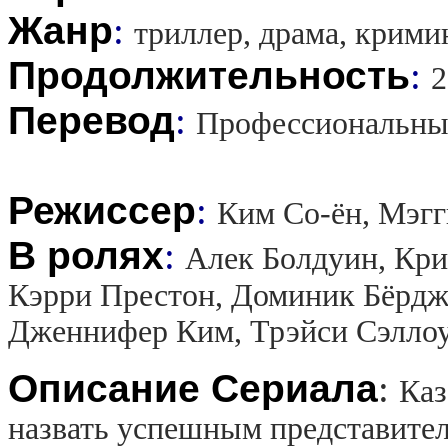
Жанр
:
триллер, драма, крими
Продолжительность
:
2
Перевод
:
Профессиональны
Режиссер
:
Ким Со-ён, Мэг
В ролях
:
Алек Болдуин, Кри
Кэрри Престон, Доминик Бёрдж
Дженнифер Ким, Трэйси Сэллоу
Описание Сериала
:
Каз
назвать успешным представител