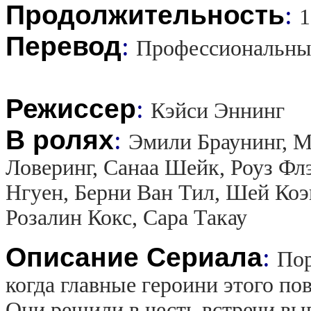
Продолжительность
:
1
Перевод
:
Профессиональны
Режиссер
:
Кэйси Эннинг
В ролях
:
Эмили Браунинг, М
Ловеринг, Санаа Шейк, Роуз Фл
Нгуен, Берни Ван Тил, Шей Коэ
Розалин Кокс, Сара Такау
Описание Сериала
:
Пор
когда главные героини этого по
Они решили в честь встречи вы