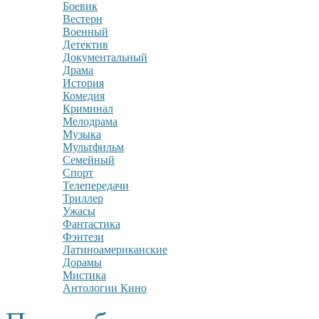
Боевик
Вестерн
Военный
Детектив
Документальный
Драма
История
Комедия
Криминал
Мелодрама
Музыка
Мультфильм
Семейный
Спорт
Телепередачи
Триллер
Ужасы
Фантастика
Фэнтези
Латиноамериканские
Дорамы
Мистика
Антологии Кино