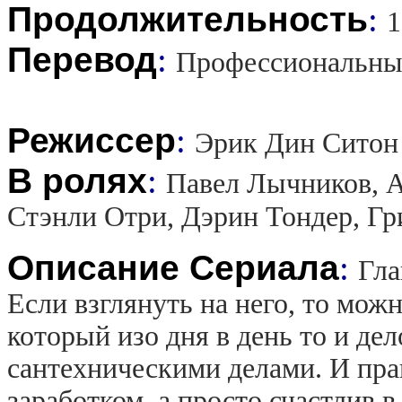
Продолжительность
:
1
Перевод
:
Профессиональны
Режиссер
:
Эрик Дин Ситон
В ролях
:
Павел Лычников, А
Стэнли Отри, Дэрин Тондер, Г
Описание Сериала
:
Гла
Если взглянуть на него, то можн
который изо дня в день то и де
сантехническими делами. И пра
заработком, а просто счастлив 