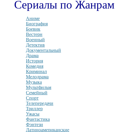
Сериалы по Жанрам
Аниме
Биография
Боевик
Вестерн
Военный
Детектив
Документальный
Драма
История
Комедия
Криминал
Мелодрама
Музыка
Мультфильм
Семейный
Спорт
Телепередачи
Триллер
Ужасы
Фантастика
Фэнтези
Латиноамериканские