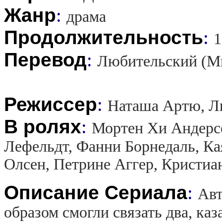
Жанр
:
драма
Продолжительность
:
1
Перевод
:
Любительский (М
Режиссер
:
Наташа Артю, Л
В ролях
:
Мортен Хи Андерсе
Лефельдт, Фанни Борнедаль, Ка
Олсен, Петрине Аггер, Кристиа
Описание Сериала
:
Авт
образом смогли связать два, ка