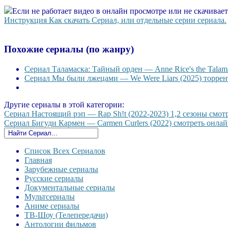
Если не работает видео в онлайн просмотре или не скачивае
Инструкция Как скачать Сериал, или отдельные серии сериала.
Похожие сериалы (по жанру)
Сериал Таламаска: Тайный орден — Anne Rice's the Talama
Сериал Мы были лжецами — We Were Liars (2025) торрент
Другие сериалы в этой категории:
Сериал Настоящий рэп — Rap Sh!t (2022-2023) 1,2 сезоны смотр
Сериал Бигуди Кармен — Carmen Curlers (2022) смотреть онлайн
Список Всех Сериалов
Главная
Зарубежные сериалы
Русские сериалы
Документальные сериалы
Мультсериалы
Аниме сериалы
ТВ-Шоу (Телепередачи)
Антологии фильмов