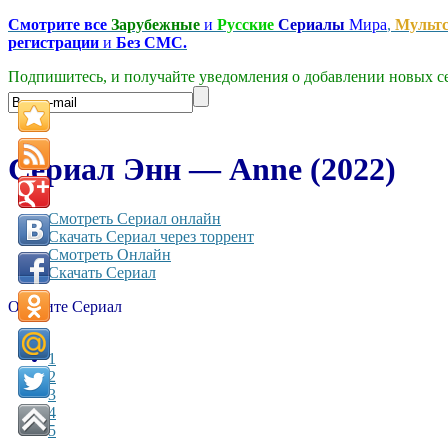
Смотрите все
Зарубежные
и
Русские
Сериалы
Мира
,
Мульт
регистрации
и
Без СМС.
Подпишитесь, и получайте уведомления о добавлении новых се
Сериал Энн — Anne (2022)
Смотреть Сериал онлайн
Скачать Сериал через торрент
Смотреть Онлайн
Скачать Сериал
Оцените Сериал
1
2
3
4
5