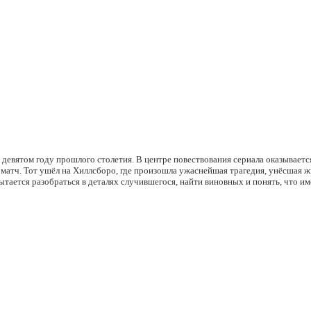
 девятом году прошлого столетия. В центре повествования сериала оказывает
атч. Тот ушёл на Хиллсборо, где произошла ужаснейшая трагедия, унёсшая жиз
ытается разобраться в деталях случившегося, найти виновных и понять, что и