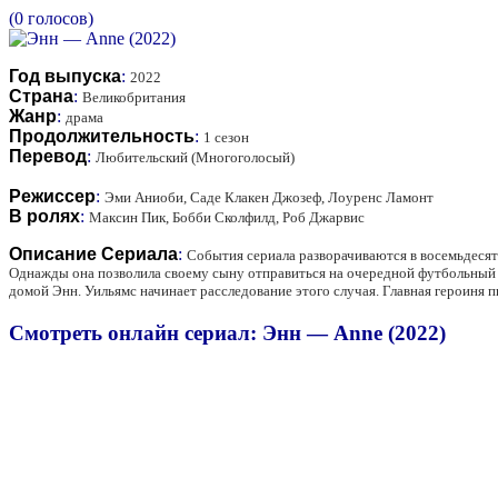
(0 голосов)
Год выпуска
:
2022
Страна
:
Великобритания
Жанр
:
драма
Продолжительность
:
1 сезон
Перевод
:
Любительский (Многоголосый)
Режиссер
:
Эми Аниоби, Саде Клакен Джозеф, Лоуренс Ламонт
В ролях
:
Максин Пик, Бобби Сколфилд, Роб Джарвис
Описание Сериала
:
События сериала разворачиваются в восемьдесят
Однажды она позволила своему сыну отправиться на очередной футбольный м
домой Энн. Уильямс начинает расследование этого случая. Главная героиня п
Смотреть онлайн сериал: Энн — Anne (2022)