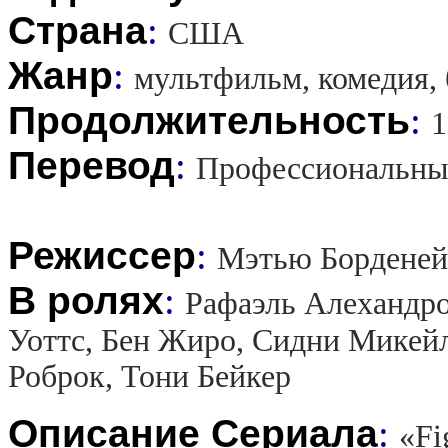
Страна
:
США
Жанр
:
мультфильм, комедия,
Продолжительность
:
1
Перевод
:
Профессиональны
Режиссер
:
Мэтью Борденей
В ролях
:
Рафаэль Алехандро
Уоттс, Бен Жиро, Сидни Микейл
Роброк, Тони Бейкер
Описание Сериала
:
«Fi