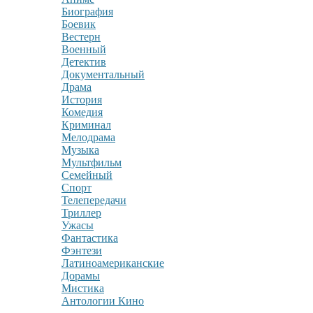
Биография
Боевик
Вестерн
Военный
Детектив
Документальный
Драма
История
Комедия
Криминал
Мелодрама
Музыка
Мультфильм
Семейный
Спорт
Телепередачи
Триллер
Ужасы
Фантастика
Фэнтези
Латиноамериканские
Дорамы
Мистика
Антологии Кино