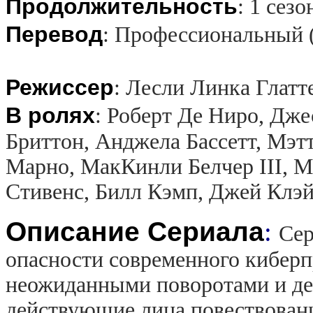
Продолжительность
:
1 сезо
Перевод
:
Профессиональный 
Режиссер
:
Лесли Линка Глатт
В ролях
:
Роберт Де Ниро, Дже
Бриттон, Анджела Бассетт, Мэ
Марно, МакКинли Белчер III, М
Стивенс, Билл Кэмп, Джей Клэ
Описание Сериала
:
Сер
опасности современного кибер
неожиданными поворотами и де
действующие лица повествовани