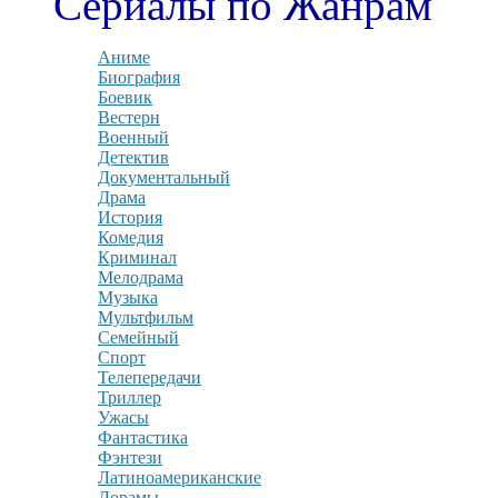
Сериалы по Жанрам
Аниме
Биография
Боевик
Вестерн
Военный
Детектив
Документальный
Драма
История
Комедия
Криминал
Мелодрама
Музыка
Мультфильм
Семейный
Спорт
Телепередачи
Триллер
Ужасы
Фантастика
Фэнтези
Латиноамериканские
Дорамы