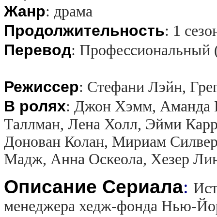
Жанр
:
драма
Продолжительность
:
1 сезо
Перевод
:
Профессиональный 
Режиссер
:
Стефани Лэйн, Гре
В ролях
:
Джон Хэмм, Аманда 
Таллман, Лена Холл, Эйми Карр
Донован Колан, Мириам Силвер
Мадж, Анна Оскеола, Хезер Ли
Описание Сериала
:
Ист
менеджера хедж-фонда Нью-Йор