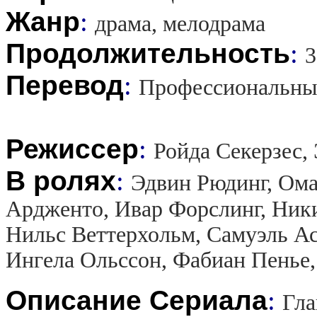
Жанр
:
драма, мелодрама
Продолжительность
:
3
Перевод
:
Профессиональны
Режиссер
:
Ройда Секерзес,
В ролях
:
Эдвин Рюдинг, Ома
Ардженто, Ивар Форслинг, Ники
Нильс Веттерхольм, Самуэль А
Ингела Ольссон, Фабиан Пенье,
Описание Сериала
:
Гла