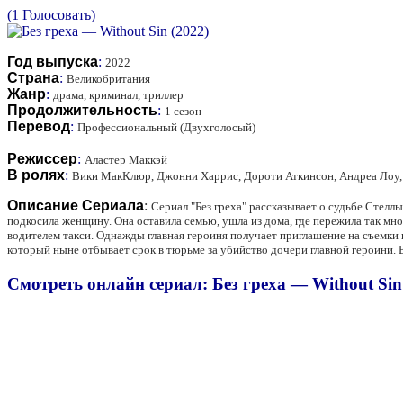
(1 Голосовать)
Год выпуска
:
2022
Страна
:
Великобритания
Жанр
:
драма, криминал, триллер
Продолжительность
:
1 сезон
Перевод
:
Профессиональный (Двухголосый)
Режиссер
:
Аластер Маккэй
В ролях
:
Вики МакКлюр, Джонни Харрис, Дороти Аткинсон, Андреа Лоу, 
Описание Сериала
:
Сериал "Без греха" рассказывает о судьбе Стелл
подкосила женщину. Она оставила семью, ушла из дома, где пережила так м
водителем такси. Однажды главная героиня получает приглашение на съемки 
который ныне отбывает срок в тюрьме за убийство дочери главной героини. 
Смотреть онлайн сериал: Без греха — Without Sin