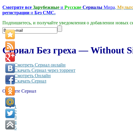
Смотрите все
Зарубежные
и
Русские
Сериалы
Мира
,
Мульт
регистрации
и
Без СМС.
Подпишитесь, и получайте уведомления о добавлении новых се
Сериал Без греха — Without Si
Смотреть Сериал онлайн
Скачать Сериал через торрент
Смотреть Онлайн
Скачать Сериал
Оцените Сериал
1
2
3
4
5