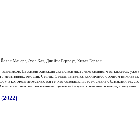
Йохан Майерс, Эзра Кан, Джеймс Берроуз, Киран Бертон
ы Томлинсон. Её жизнь однажды скатилась настолько сильно, что, кажется, уж
ного негативных эмоций. Сейчас Стелла пытается каким-либо образом выживат
шоу, в котором пересекаются те, кто совершил преступление с близкими тех лю
В итоге это знакомство начинает цепочку безумно опасных и непредсказуемых
 (2022)