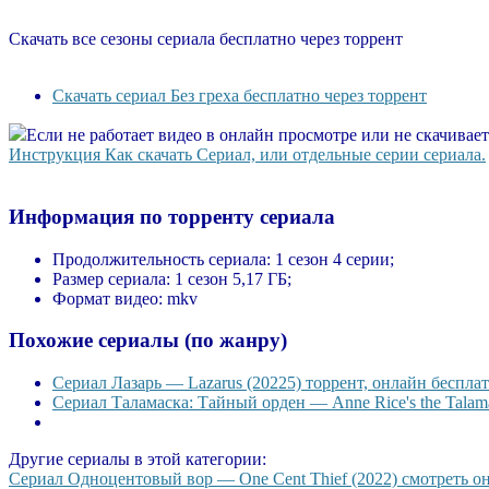
Скачать все сезоны сериала бесплатно через торрент
Скачать сериал Без греха бесплатно через торрент
Если не работает видео в онлайн просмотре или не скачивае
Инструкция Как скачать Сериал, или отдельные серии сериала.
Информация по торренту сериала
Продолжительность сериала:
1 сезон 4 серии;
Размер сериала:
1 сезон 5,17 ГБ;
Формат видео:
mkv
Похожие сериалы (по жанру)
Сериал Лазарь — Lazarus (20225) торрент, онлайн бесплат
Сериал Таламаска: Тайный орден — Anne Rice's the Talama
Другие сериалы в этой категории:
Сериал Одноцентовый вор — One Cent Thief (2022) смотреть онл