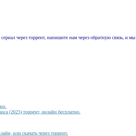
т сериал через торрент, напишите нам через обратную связь, и м
но.
sca (2025) торрент, онлайн бесплатно.
айн, или скачать через торрент.