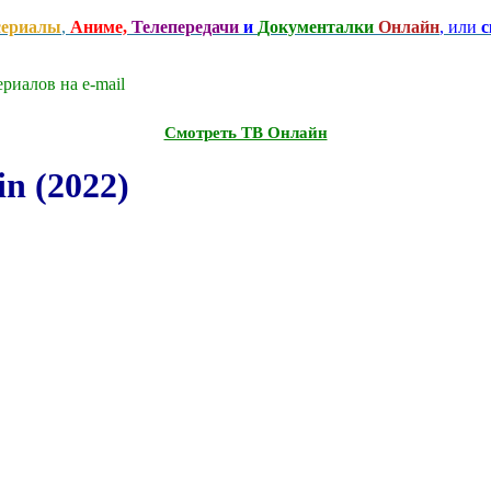
сериалы
,
Аниме,
Телепередачи
и
Документалки
Онлайн
, или
с
риалов на e-mаil
Смотреть ТВ Онлайн
n (2022)