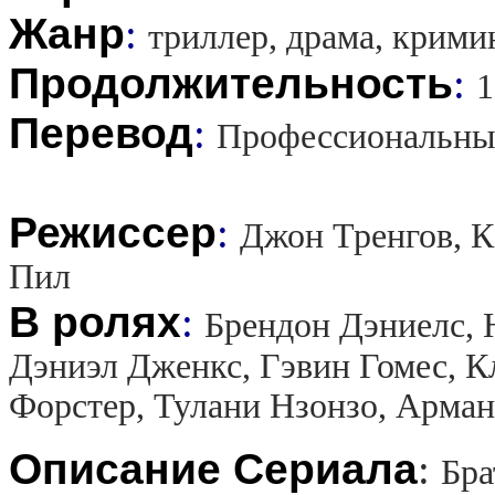
Жанр
:
триллер, драма, крими
Продолжительность
:
1
Перевод
:
Профессиональны
Режиссер
:
Джон Тренгов, К
Пил
В ролях
:
Брендон Дэниелс, 
Дэниэл Дженкс, Гэвин Гомес, К
Форстер, Тулани Нзонзо, Арма
Описание Сериала
:
Бра