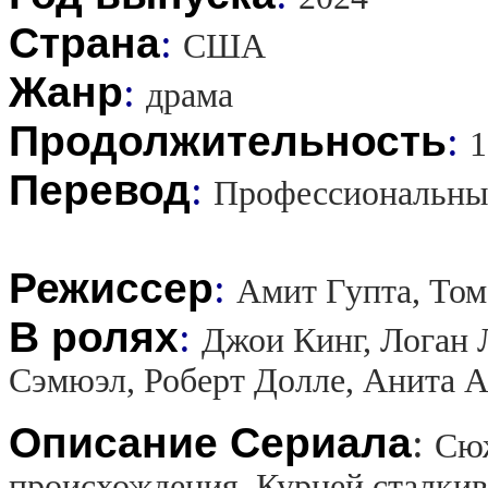
Страна
:
США
Жанр
:
драма
Продолжительность
:
1
Перевод
:
Профессиональны
Режиссер
:
Амит Гупта, Том
В ролях
:
Джои Кинг, Логан 
Сэмюэл, Роберт Долле, Анита 
Описание Сериала
:
Сюж
происхождения. Курцей сталки