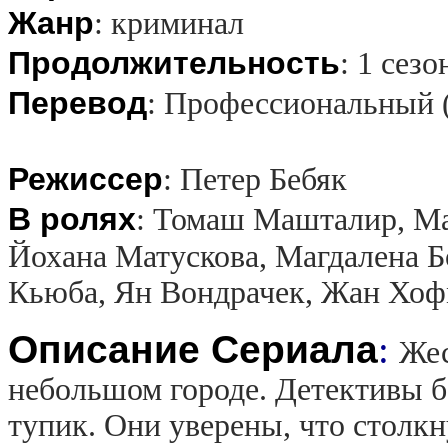
Жанр
:
криминал
Продолжительность
:
1 сезо
Перевод
:
Профессиональный 
Режиссер
:
Петер Бебяк
В ролях
:
Томаш Машталир, Ма
Йохана Матускова, Магдалена Б
Кьюба, Ян Вондрачек, Жан Хоф
Описание Сериала
:
Жес
небольшом городе. Детективы бе
тупик. Они уверены, что столк