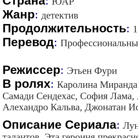
Страна
:
ЮАР
Жанр
:
детектив
Продолжительность
:
1
Перевод
:
Профессиональны
Режиссер
:
Этьен Фури
В ролях
:
Каролина Миранда,
Самади Сендехас, София Лама, 
Алехандро Кальва, Джонатан И
Описание Сериала
:
Лун
талантов. Эта героиня прекрасно