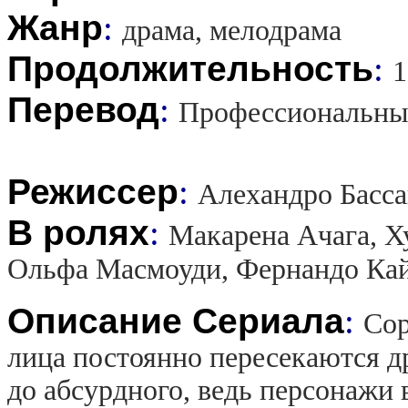
Жанр
:
драма, мелодрама
Продолжительность
:
1
Перевод
:
Профессиональны
Режиссер
:
Алехандро Басс
В ролях
:
Макарена Ачага, Х
Ольфа Масмоуди, Фернандо Ка
Описание Сериала
:
Сор
лица постоянно пересекаются д
до абсурдного, ведь персонажи 