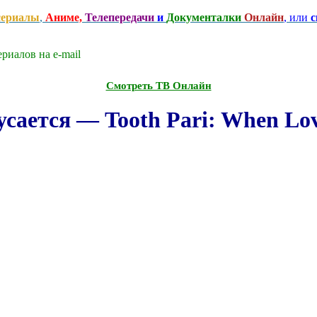
сериалы
,
Аниме,
Телепередачи
и
Документалки
Онлайн
, или
с
риалов на e-mаil
Смотреть ТВ Онлайн
сается — Tooth Pari: When Love