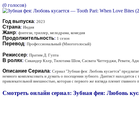
(0 голосов)
Год выпуска
:
2023
Страна
:
Индия
Жанр
:
фэнтези, триллер, мелодрама, комедия
Продолжительность
:
1 сезон
Перевод
:
Профессиональный (Многоголосый)
Режиссер
:
Пратим Д. Гупта
В ролях
:
Сикандер Кхер, Тилотама Шом, Сасвата Чаттерджи, Ревати, Ади
Описание Сериала
:
Сериал "Зубная фея: Любовь кусается" предлагает
немного комплексовать и думать о посещении зубного. Дантист находится с 
привлекательной внешностью, которая с первого же взгляда пленит главного 
Смотреть онлайн сериал: Зубная фея: Любовь куса