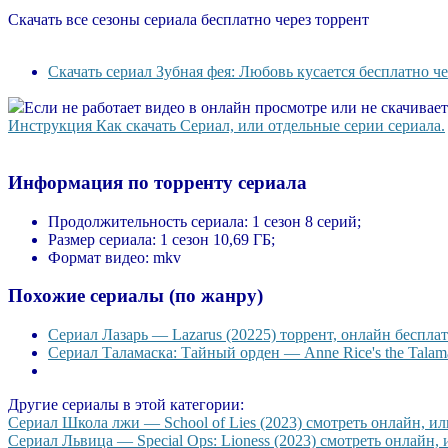
Скачать все сезоны сериала бесплатно через торрент
Скачать сериал Зубная фея: Любовь кусается бесплатно че
Если не работает видео в онлайн просмотре или не скачивае
Инструкция Как скачать Сериал, или отдельные серии сериала.
Информация по торренту сериала
Продолжительность сериала:
1 сезон 8 серий;
Размер сериала:
1 сезон 10,69 ГБ;
Формат видео:
mkv
Похожие сериалы (по жанру)
Сериал Лазарь — Lazarus (20225) торрент, онлайн бесплат
Сериал Таламаска: Тайный орден — Anne Rice's the Talama
Другие сериалы в этой категории:
Сериал Школа лжи — School of Lies (2023) смотреть онлайн, или
Сериал Львица — Special Ops: Lioness (2023) смотреть онлайн, и