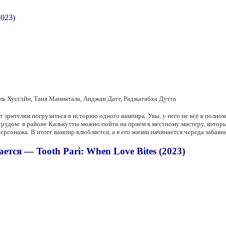
ль Хуссэйн, Таня Маниктала, Анджан Датт, Раджатабха Дутта
 зрителям погрузиться в историю одного вампира. Увы, у него не всё в полном
трудом: в районе Калькутты можно пойти на прием к местному мастеру, которы
персонажа. В итоге вампир влюбляется, а в его жизни начинается череда забав
ется — Tooth Pari: When Love Bites (2023)