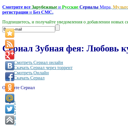
Смотрите все
Зарубежные
и
Русские
Сериалы
Мира
,
Мульт
регистрации
и
Без СМС.
Подпишитесь, и получайте уведомления о добавлении новых се
Сериал Зубная фея: Любовь ку
Смотреть Сериал онлайн
Скачать Сериал через торрент
Смотреть Онлайн
Скачать Сериал
Оцените Сериал
1
2
3
4
5