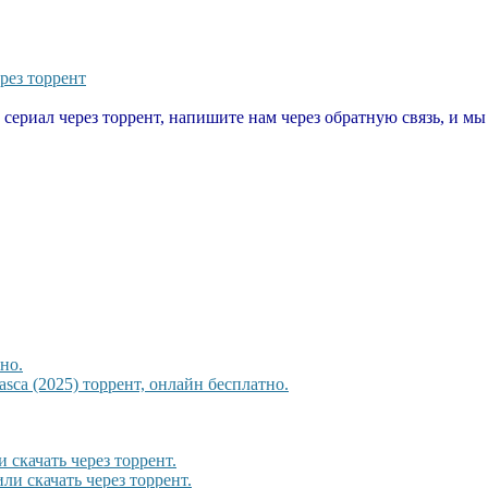
рез торрент
т сериал через торрент, напишите нам через обратную связь, и м
но.
sca (2025) торрент, онлайн бесплатно.
 скачать через торрент.
ли скачать через торрент.