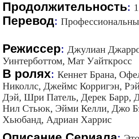
Продолжительность
:
1
Перевод
:
Профессиональны
Режиссер
:
Джулиан Джарро
Уинтерботтом, Мат Уайткросс
В ролях
:
Кеннет Брана, Офе
Николлс, Джеймс Корригэн, Рэ
Дэй, Шри Патель, Дерек Барр, 
Нил Стьюк, Эйми Келли, Джо Б
Хьюбанд, Адриан Харрис
Описание Сериала
:
Это