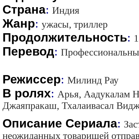
Страна
:
Индия
Жанр
:
ужасы, триллер
Продолжительность
:
1
Перевод
:
Профессиональны
Режиссер
:
Милинд Рау
В ролях
:
Арья, Аадукалам Н
Джаяпракаш, Тхалаивасал Видж
Описание Сериала
:
Зас
неожиданных товарищей отправ