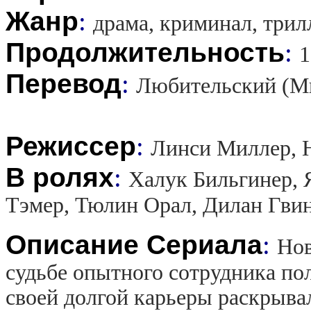
Жанр
:
драма, криминал, трил
Продолжительность
:
1
Перевод
:
Любительский (М
Режиссер
:
Линси Миллер, Н
В ролях
:
Халук Бильгинер, 
Тэмер, Тюлин Орал, Дилан Гвин
Описание Сериала
:
Нов
судьбе опытного сотрудника по
своей долгой карьеры раскрыва